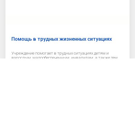
Помощь в трудных жизненных ситуациях
Учреждение помогает в трудных ситуациях детям и
взрослым, малообеспеченным, инвалидам, а также тем,
кто в силу своих особенностей, не способен самостоятельно
реализовать свои права и законные интересы.